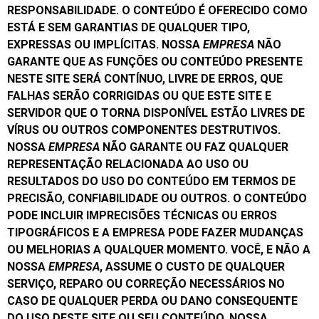
RESPONSABILIDADE. O CONTEÚDO É OFERECIDO COMO
ESTÁ E SEM GARANTIAS DE QUALQUER TIPO,
EXPRESSAS OU IMPLÍCITAS. NOSSA
EMPRESA
NÃO
GARANTE QUE AS FUNÇÕES OU CONTEÚDO PRESENTE
NESTE SITE SERÁ CONTÍNUO, LIVRE DE ERROS, QUE
FALHAS SERÃO CORRIGIDAS OU QUE ESTE SITE E
SERVIDOR QUE O TORNA DISPONÍVEL ESTÃO LIVRES DE
VÍRUS OU OUTROS COMPONENTES DESTRUTIVOS.
NOSSA
EMPRESA
NÃO GARANTE OU FAZ QUALQUER
REPRESENTAÇÃO RELACIONADA AO USO OU
RESULTADOS DO USO DO CONTEÚDO EM TERMOS DE
PRECISÃO, CONFIABILIDADE OU OUTROS. O CONTEÚDO
PODE INCLUIR IMPRECISÕES TÉCNICAS OU ERROS
TIPOGRÁFICOS E A EMPRESA PODE FAZER MUDANÇAS
OU MELHORIAS A QUALQUER MOMENTO. VOCÊ, E NÃO A
NOSSA
EMPRESA
, ASSUME O CUSTO DE QUALQUER
SERVIÇO, REPARO OU CORREÇÃO NECESSÁRIOS NO
CASO DE QUALQUER PERDA OU DANO CONSEQUENTE
DO USO DESTE SITE OU SEU CONTEÚDO. NOSSA